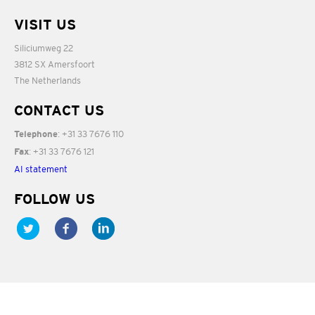
VISIT US
Siliciumweg 22
3812 SX Amersfoort
The Netherlands
CONTACT US
: +31 33 7676 110
Telephone
: +31 33 7676 121
Fax
AI statement
FOLLOW US