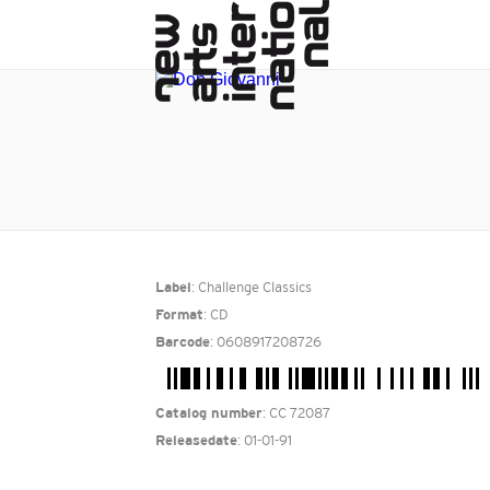
: Challenge Classics
Label
: CD
Format
: 0608917208726
Barcode
: CC 72087
Catalog number
: 01-01-91
Releasedate