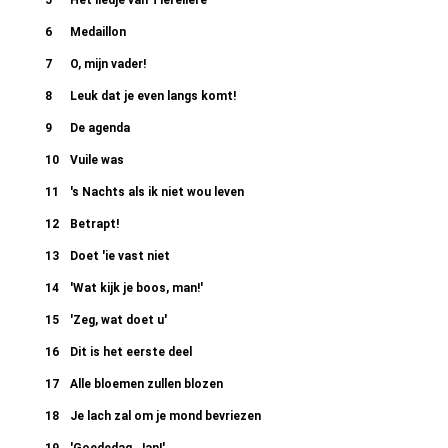
5
Het liedje van Tiereliere
6
Medaillon
7
O, mijn vader!
8
Leuk dat je even langs komt!
9
De agenda
10
Vuile was
11
's Nachts als ik niet wou leven
12
Betrapt!
13
Doet 'ie vast niet
14
'Wat kijk je boos, man!'
15
'Zeg, wat doet u'
16
Dit is het eerste deel
17
Alle bloemen zullen blozen
18
Je lach zal om je mond bevriezen