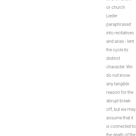
or church
Lieder
paraphrased
into recitatives
and arias - lent
the cycle its
distinct
character. We
do not know
any tangible
reason for the
abrupt break-
off, but we may
assume that it
is connected to
the death of the