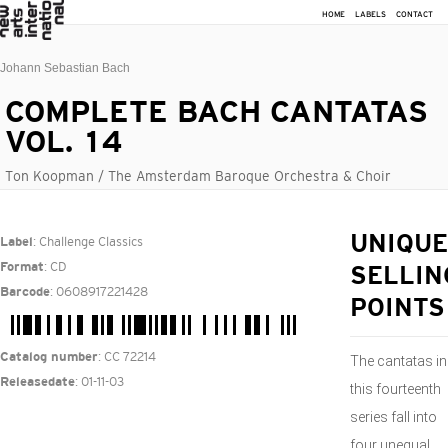
HOME
LABELS
CONTACT
Johann Sebastian Bach
COMPLETE BACH CANTATAS
VOL. 14
Ton Koopman / The Amsterdam Baroque Orchestra & Choir
: Challenge Classics
UNIQUE
Label
: CD
Format
SELLIN
: 0608917221428
Barcode
POINTS
: CC 72214
Catalog number
The cantatas in
: 01-11-03
Releasedate
this fourteenth
series fall into
four unequal