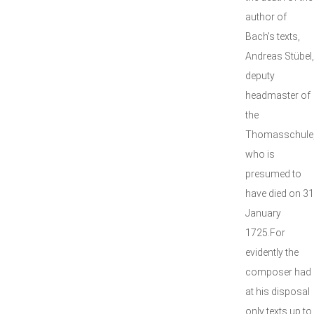
author of
Bach's texts,
Andreas Stübel,
deputy
headmaster of
the
Thomasschule
who is
presumed to
have died on 31
January
1725.For
evidently the
composer had
at his disposal
only texts up to