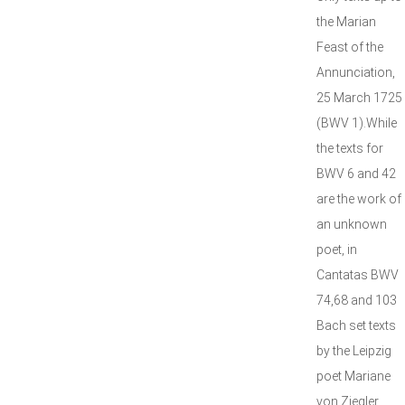
the Marian
Feast of the
Annunciation,
25 March 1725
(BWV 1).While
the texts for
BWV 6 and 42
are the work of
an unknown
poet, in
Cantatas BWV
74,68 and 103
Bach set texts
by the Leipzig
poet Mariane
von Ziegler,