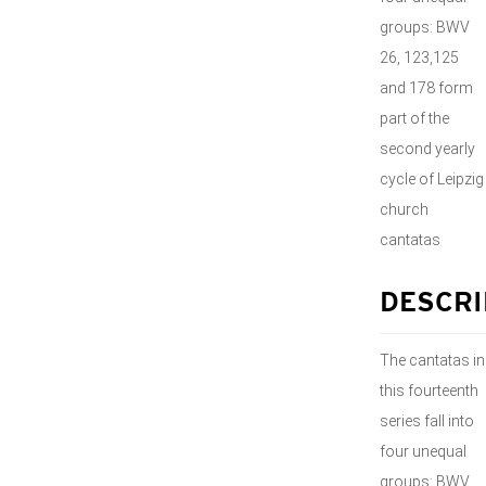
groups: BWV
26, 123,125
and 178 form
part of the
second yearly
cycle of Leipzig
church
cantatas
DESCRI
The cantatas in
this fourteenth
series fall into
four unequal
groups: BWV