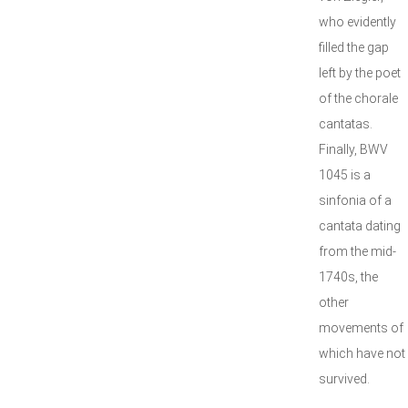
who evidently
filled the gap
left by the poet
of the chorale
cantatas.
Finally, BWV
1045 is a
sinfonia of a
cantata dating
from the mid-
1740s, the
other
movements of
which have not
survived.