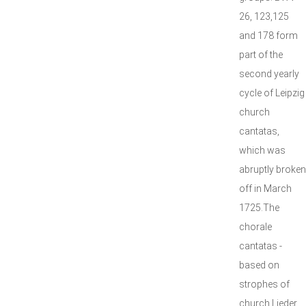
26, 123,125
and 178 form
part of the
second yearly
cycle of Leipzig
church
cantatas,
which was
abruptly broken
off in March
1725.The
chorale
cantatas -
based on
strophes of
church Lieder