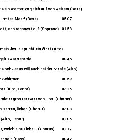
a: Dein Wetter zog sich auf von weitem (Bass)
03:42
turmtes Meer! (Bass)
05:07
Gott, ach rechnest du? (Soprano)
01:58
00:37
 mein Jesus spricht ein Wort (Alto)
00:31
elt zwar sehr viel
00:46
: Doch Jesus will auch bei der Strafe (Alto)
03:44
en Schirmen
00:59
ort (Alto, Tenor)
03:25
rale: O grosser Gott von Treu (Chorus)
01:29
n Herren, lieben (Chorus)
03:03
(Alto, Tenor)
02:05
t, welch eine Liebe... (Chorus)
02:17
er sein (Bass)
00:42