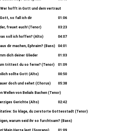
 Wer hofft in Gott und dem vertraut
03:29
Gott, so fall ich dir
01:06
der, freuet euch! (Tenor)
03:23
was soll ich hoffen? (Alto)
04:07
h aus dir machen, Ephraim? (Bass)
04:01
imm dich deiner Glieder
01:03
rum trittest du so ferne? (Tenor)
01:09
eilich sollte Gott (Alto)
00:50
auer doch und sehet (Chorus)
05:38
n Wellen von Belials Bachen (Tenor)
03:00
erziges Gerichte (Alto)
02:42
itative: So klage, du zerstorte Gottesstadt (Tenor)
01:38
ubigen, warum seid ihr so furchtsam? (Bass)
01:21
an! Mein Herze legt (Soprano)
01:09