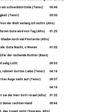
01:09
h ein schrecklich Ende (Tenor)
05:46
digkeit (Tenor)
05:50
 Von der Welt verlang ich nichts (Alto)
05:46
hsten Gute wird von Tag (Alto)
01:25
 Glaube noch viel Finsternis (Alto)
00:37
ale: Gute Nacht, o Wesen
01:02
 Eifer der rächende Richter (Bass)
03:33
d selig Licht
00:53
n, ruhmet Gottes Liebe (Tenor)
04:16
ttes Auge sieht auf (Tenor)
00:37
04:16
t sei der Herr Gott Israel (Alto)
01:32
it deiner rechten Hand
00:44
, das truget nicht (Soprano, Alto)