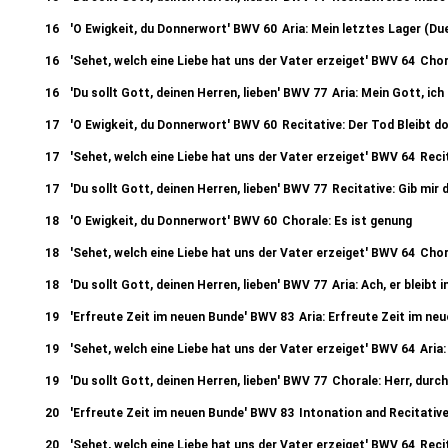
16
'O Ewigkeit, du Donnerwort' BWV 60
Aria: Mein letztes Lager (Due
16
'Sehet, welch eine Liebe hat uns der Vater erzeiget' BWV 64
Chor
16
'Du sollt Gott, deinen Herren, lieben' BWV 77
Aria: Mein Gott, ich
17
'O Ewigkeit, du Donnerwort' BWV 60
Recitative: Der Tod Bleibt d
17
'Sehet, welch eine Liebe hat uns der Vater erzeiget' BWV 64
Reci
17
'Du sollt Gott, deinen Herren, lieben' BWV 77
Recitative: Gib mir 
18
'O Ewigkeit, du Donnerwort' BWV 60
Chorale: Es ist genung
18
'Sehet, welch eine Liebe hat uns der Vater erzeiget' BWV 64
Chor
18
'Du sollt Gott, deinen Herren, lieben' BWV 77
Aria: Ach, er bleibt 
19
'Erfreute Zeit im neuen Bunde' BWV 83
Aria: Erfreute Zeit im ne
19
'Sehet, welch eine Liebe hat uns der Vater erzeiget' BWV 64
Aria
19
'Du sollt Gott, deinen Herren, lieben' BWV 77
Chorale: Herr, durc
20
'Erfreute Zeit im neuen Bunde' BWV 83
Intonation and Recitative
20
'Sehet, welch eine Liebe hat uns der Vater erzeiget' BWV 64
Reci