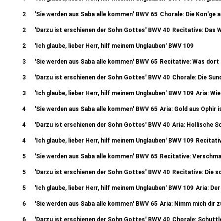
2
'Sie werden aus Saba alle kommen' BWV 65
Chorale: Die Kon'ge 
2
'Darzu ist erschienen der Sohn Gottes' BWV 40
Recitative: Das 
2
'Ich glaube, lieber Herr, hilf meinem Unglauben' BWV 109
Recitative: Des Herren Hand ist ja noch nicht verkurzt (Tenor)
3
'Sie werden aus Saba alle kommen' BWV 65
Recitative: Was dort
3
'Darzu ist erschienen der Sohn Gottes' BWV 40
Chorale: Die Sun
3
'Ich glaube, lieber Herr, hilf meinem Unglauben' BWV 109
Aria: Wi
4
'Sie werden aus Saba alle kommen' BWV 65
Aria: Gold aus Ophir 
4
'Darzu ist erschienen der Sohn Gottes' BWV 40
Aria: Hollische S
4
'Ich glaube, lieber Herr, hilf meinem Unglauben' BWV 109
Recitati
5
'Sie werden aus Saba alle kommen' BWV 65
Recitative: Verschma
5
'Darzu ist erschienen der Sohn Gottes' BWV 40
Recitative: Die s
5
'Ich glaube, lieber Herr, hilf meinem Unglauben' BWV 109
Aria: Der
6
'Sie werden aus Saba alle kommen' BWV 65
Aria: Nimm mich dir z
6
'Darzu ist erschienen der Sohn Gottes' BWV 40
Chorale: Schuttl