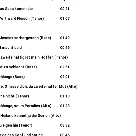
06:13
aus Saba kamen dar
00:21
Wort ward Fleisch (Tenor)
01:07
01:20
 Jesaias vorhergesehn (Bass)
01:49
d macht Leid
00:46
e zweifelhaftig ist mein Hoffen (Tenor)
05:26
ist zu schlecht (Bass)
02:51
chlange (Bass)
02:01
ve: O fasse dich, du zweifelhafter Mut (Alto)
00:33
he nicht (Tenor)
01:10
chlange, so im Paradies (Alto)
01:28
 Heiland kennet ja die Seinen (Alto)
04:38
u eigen hin (Tenor)
03:32
e deinen Kopf und sprich
00:46