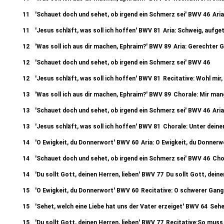
11
'Schauet doch und sehet, ob irgend ein Schmerz sei' BWV 46
Ari
11
'Jesus schläft, was soll ich hoffen' BWV 81
Aria: Schweig, aufge
12
'Was soll ich aus dir machen, Ephraim?' BWV 89
Aria: Gerechter 
12
'Schauet doch und sehet, ob irgend ein Schmerz sei' BWV 46
Recitative: Doch bildet euch, o Sunder, ja nicht ein (Alto)
12
'Jesus schläft, was soll ich hoffen' BWV 81
Recitative: Wohl mir,
13
'Was soll ich aus dir machen, Ephraim?' BWV 89
Chorale: Mir mang
13
'Schauet doch und sehet, ob irgend ein Schmerz sei' BWV 46
Aria
13
'Jesus schläft, was soll ich hoffen' BWV 81
Chorale: Unter dein
14
'O Ewigkeit, du Donnerwort' BWV 60
Aria: O Ewigkeit, du Donnerw
14
'Schauet doch und sehet, ob irgend ein Schmerz sei' BWV 46
Cho
14
'Du sollt Gott, deinen Herren, lieben' BWV 77
Du sollt Gott, deine
15
'O Ewigkeit, du Donnerwort' BWV 60
Recitative: O schwerer Gang 
15
'Sehet, welch eine Liebe hat uns der Vater erzeiget' BWV 64
Sehe
15
'Du sollt Gott, deinen Herren, lieben' BWV 77
Recitative:So muss 