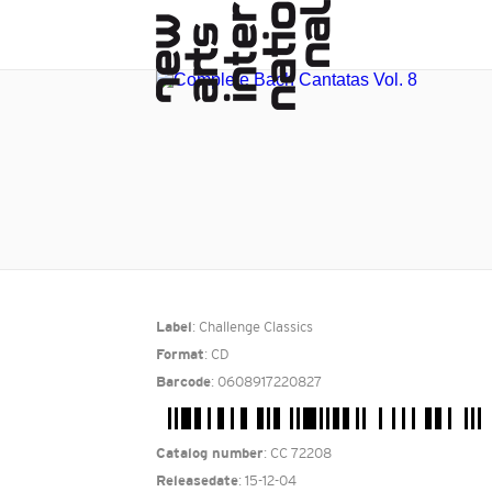
: Challenge Classics
Label
: CD
Format
: 0608917220827
Barcode
: CC 72208
Catalog number
: 15-12-04
Releasedate