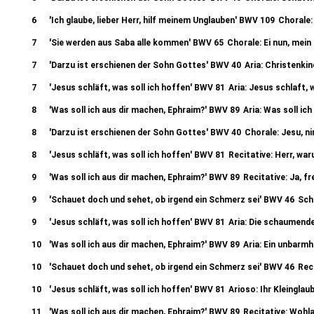
6
'Ich glaube, lieber Herr, hilf meinem Unglauben' BWV 109
Chorale:
7
'Sie werden aus Saba alle kommen' BWV 65
Chorale: Ei nun, mein 
7
'Darzu ist erschienen der Sohn Gottes' BWV 40
Aria: Christenkin
7
'Jesus schläft, was soll ich hoffen' BWV 81
Aria: Jesus schlaft, 
8
'Was soll ich aus dir machen, Ephraim?' BWV 89
Aria: Was soll ic
8
'Darzu ist erschienen der Sohn Gottes' BWV 40
Chorale: Jesu, n
8
'Jesus schläft, was soll ich hoffen' BWV 81
Recitative: Herr, wa
9
'Was soll ich aus dir machen, Ephraim?' BWV 89
Recitative: Ja, fr
9
'Schauet doch und sehet, ob irgend ein Schmerz sei' BWV 46
Sch
9
'Jesus schläft, was soll ich hoffen' BWV 81
Aria: Die schaumende
10
'Was soll ich aus dir machen, Ephraim?' BWV 89
Aria: Ein unbarmh
10
'Schauet doch und sehet, ob irgend ein Schmerz sei' BWV 46
Rec
10
'Jesus schläft, was soll ich hoffen' BWV 81
Arioso: Ihr Kleingla
11
'Was soll ich aus dir machen, Ephraim?' BWV 89
Recitative: Wohl