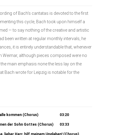
rding of Bach's cantatas is devoted to the first
ementing this cycle, Bach took upon himself a
d — to say nothing of the creative and artistic
 been written at regular monthly intervals, he
ces, it is entirely understandable that, whenever
en in Weimar, although pieces composed were no
, the main emphasis none the less lay on the
 Bach wrote for Leipzig is notable for the
 alle kommen (Chorus)
03:20
enen der Sohn Gottes (Chorus)
03:33
be, lieber Herr, hilf meinem Unglaben! (Chorus)