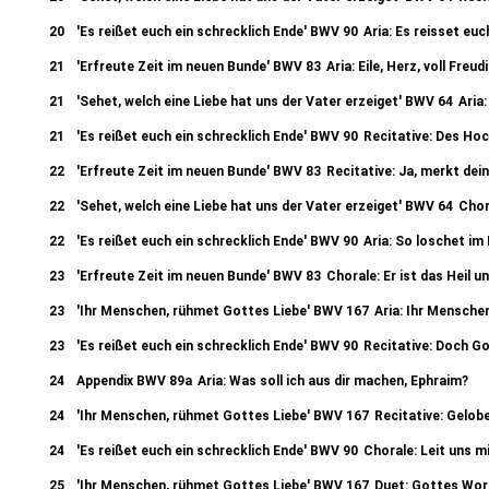
20
'Es reißet euch ein schrecklich Ende' BWV 90
Aria: Es reisset euc
21
'Erfreute Zeit im neuen Bunde' BWV 83
Aria: Eile, Herz, voll Freu
21
'Sehet, welch eine Liebe hat uns der Vater erzeiget' BWV 64
Aria:
21
'Es reißet euch ein schrecklich Ende' BWV 90
Recitative: Des Hoc
22
'Erfreute Zeit im neuen Bunde' BWV 83
Recitative: Ja, merkt dein
22
'Sehet, welch eine Liebe hat uns der Vater erzeiget' BWV 64
Chor
22
'Es reißet euch ein schrecklich Ende' BWV 90
Aria: So loschet im
23
'Erfreute Zeit im neuen Bunde' BWV 83
Chorale: Er ist das Heil un
23
'Ihr Menschen, rühmet Gottes Liebe' BWV 167
Aria: Ihr Mensche
23
'Es reißet euch ein schrecklich Ende' BWV 90
Recitative: Doch Go
24
Appendix BWV 89a
Aria: Was soll ich aus dir machen, Ephraim?
24
'Ihr Menschen, rühmet Gottes Liebe' BWV 167
Recitative: Gelobe
24
'Es reißet euch ein schrecklich Ende' BWV 90
Chorale: Leit uns m
25
'Ihr Menschen, rühmet Gottes Liebe' BWV 167
Duet: Gottes Wort