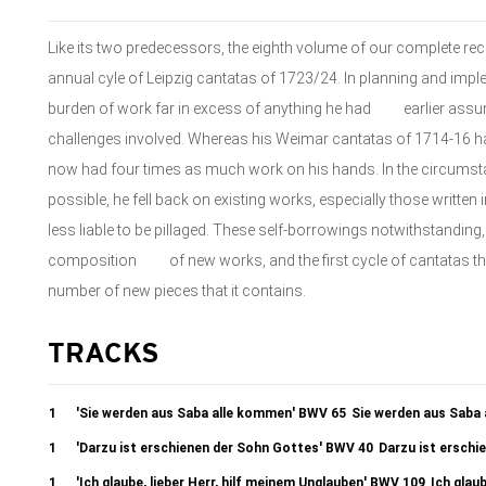
Like its two predecessors, the eighth volume of our complete reco
annual cyle of Leipzig cantatas of 1723/24. In planning and impl
burden of work far in excess of anything he had earlier assume
challenges involved. Whereas his Weimar cantatas of 1714-16 had
now had four times as much work on his hands. In the circumstan
possible, he fell back on existing works, especially those writt
less liable to be pillaged. These self-borrowings notwithstanding
composition of new works, and the first cycle of cantatas that
number of new pieces that it contains.
TRACKS
1
'Sie werden aus Saba alle kommen' BWV 65
Sie werden aus Saba
1
'Darzu ist erschienen der Sohn Gottes' BWV 40
Darzu ist erschi
1
'Ich glaube, lieber Herr, hilf meinem Unglauben' BWV 109
Ich glau