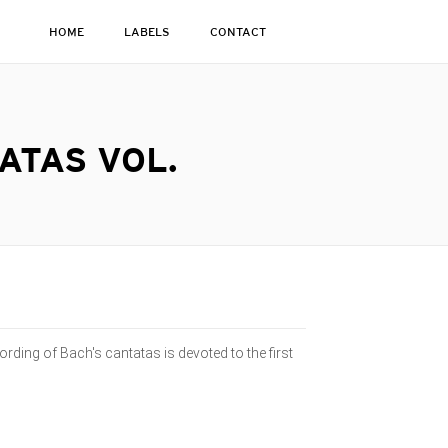
HOME
LABELS
CONTACT
ATAS VOL.
rding of Bach's cantatas is devoted to the first