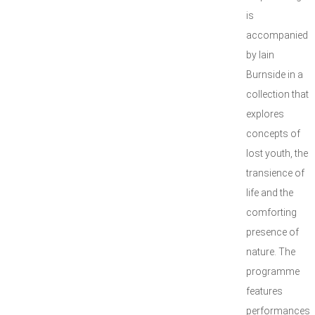
is
accompanied
by Iain
Burnside in a
collection that
explores
concepts of
lost youth, the
transience of
life and the
comforting
presence of
nature. The
programme
features
performances