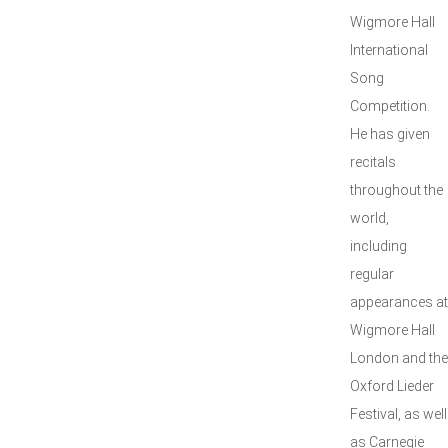
Wigmore Hall
International
Song
Competition.
He has given
recitals
throughout the
world,
including
regular
appearances at
Wigmore Hall
London and the
Oxford Lieder
Festival, as well
as Carnegie