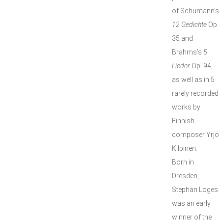
of Schumann’s
12 Gedichte
Op.
35 and
Brahms’s
5
Lieder
Op. 94,
as well as in 5
rarely recorded
works by
Finnish
composer Yrjö
Kilpinen.
Born in
Dresden,
Stephan Loges
was an early
winner of the