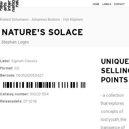
HOME
LABELS
CONTACT
Robert Schumann - Johannes Brahms - Yrjö Kilpinen
NATURE'S SOLACE
Stephan Loges
: Signum Classics
UNIQUE
Label
: CD
Format
SELLIN
: 0635212055427
Barcode
POINTS
: SIGCD 554
Catalog number
- a collection
: 07-12-18
Releasedate
that explores
concepts of
lost youth, the
transience of