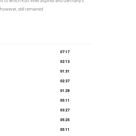
ight to which Kurt Weill aspired and Germany’s
however, still remained.
07:17
02:13
01:31
02:37
01:28
05:11
03:27
05:25
05:11