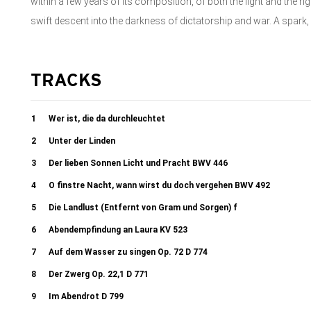
within a few years of its composition, of both the light and the r
swift descent into the darkness of dictatorship and war. A spark, 
TRACKS
1
Wer ist, die da durchleuchtet
2
Unter der Linden
3
Der lieben Sonnen Licht und Pracht BWV 446
4
O finstre Nacht, wann wirst du doch vergehen BWV 492
5
Die Landlust (Entfernt von Gram und Sorgen) f
6
Abendempfindung an Laura KV 523
7
Auf dem Wasser zu singen Op. 72 D 774
8
Der Zwerg Op. 22,1 D 771
9
Im Abendrot D 799