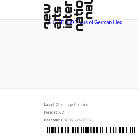
: Challenge Classics
Label
: CD
Format
: 0608917296525
Barcode