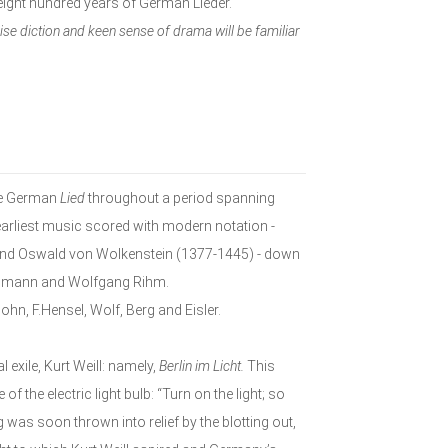
 eight hundred years of German Lieder.
ise diction and keen sense of drama will be familiar
the German
Lied
throughout a period spanning
 earliest music scored with modern notation -
 and Oswald von Wolkenstein (1377-1445) - down
 Reimann and Wolfgang Rihm.
hn, F.Hensel, Wolf, Berg and Eisler.
exile, Kurt Weill: namely,
Berlin im Licht.
This
f the electric light bulb: “Turn on the light; so
was soon thrown into relief by the blotting out,