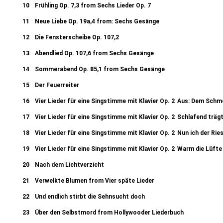
10
Frühling Op. 7,3 from Sechs Lieder Op. 7
11
Neue Liebe Op. 19a,4 from: Sechs Gesänge
12
Die Fensterscheibe Op. 107,2
13
Abendlied Op. 107,6 from Sechs Gesänge
14
Sommerabend Op. 85,1 from Sechs Gesänge
15
Der Feuerreiter
16
Vier Lieder für eine Singstimme mit Klavier Op. 2
Aus: Dem Schme
17
Vier Lieder für eine Singstimme mit Klavier Op. 2
Schlafend träg
18
Vier Lieder für eine Singstimme mit Klavier Op. 2
Nun ich der Ri
19
Vier Lieder für eine Singstimme mit Klavier Op. 2
Warm die Lüfte
20
Nach dem Lichtverzicht
21
Verwelkte Blumen from Vier späte Lieder
22
Und endlich stirbt die Sehnsucht doch
23
Über den Selbstmord from Hollywooder Liederbuch