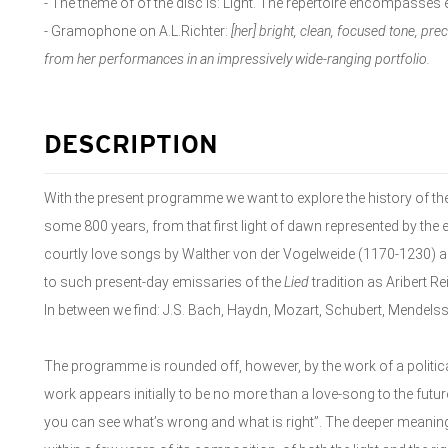
- The theme of of the disc is: Light. The repertoire encompasses
- Gramophone on A.L.Richter:
[her]
bright, clean, focused tone, prec
from her performances in an impressively wide-ranging portfolio.
DESCRIPTION
With the present programme we want to explore the history of 
some 800 years, from that first light of dawn represented by the
courtly love songs by Walther von der Vogelweide (1170-1230)
to such present-day emissaries of the
Lied
tradition as Aribert
In between we find: J.S. Bach, Haydn, Mozart, Schubert, Mendelsso
The programme is rounded off, however, by the work of a political 
work appears initially to be no more than a love-song to the future o
you can see what’s wrong and what is right”. The deeper meaning 