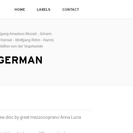
HOME
LABELS
CONTACT
lfgang Amadeus Mozart - Johann
y Hensel - Wolfgang Rihm - Hanns
Walther von der Vogelweide
 GERMAN
 new disc by great mezzosoprano Anna Lucia