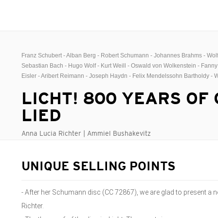
Franz Schubert - Alban Berg - Robert Schumann - Johannes Brahms - Wo
Sebastian Bach - Hugo Wolf - Kurt Weill - Oswald von Wolkenstein - Fann
Eisler - Aribert Reimann - Joseph Haydn - Felix Mendelssohn Bartholdy - 
LICHT! 800 YEARS OF
LIED
Anna Lucia Richter | Ammiel Bushakevitz
UNIQUE SELLING POINTS
- After her Schumann disc (CC 72867), we are glad to present a
Richter.